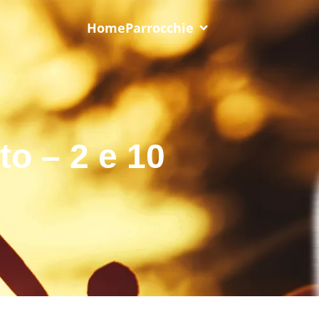
Home
Parrocchie
to – 2 e 10