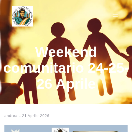
Weekend
comunitario 24-25-
26 Aprile
-
andrea
21 Aprile 2026